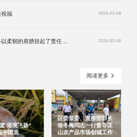
日祝福
2026-03-08
农批她力量┃两湖绿谷农产品批发市场财务团队——以柔韧的肩膀担起了责任与静好
2026-03-08
阅读更多
区委常委、宣传部部长
篮 逆境飞扬”
徐冬梅同志一行督导匡
届中国农
山农产品市场创城工作