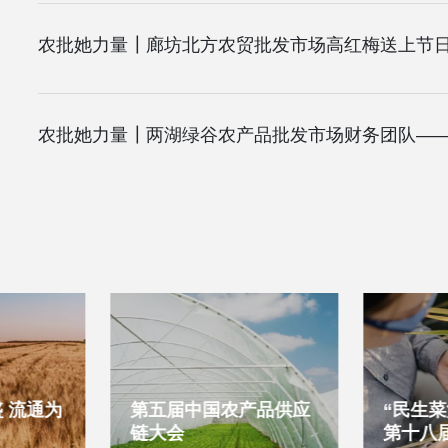
农批她力量┃廊坊北方农贸批发市场高红梅送上节
 流通为
第五届中国农产品供应
“民生菜
链大会
第十八