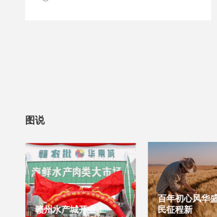
图说
古
百年初心风华盛
赣州水产城开业！
民征程新