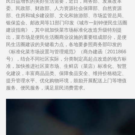
民日益增长的美好生活需要，近日，商务部、发展改革
委、民政部、财政部、人力资源社会保障部、自然资源
部、住房和城乡建设部、文化和旅游部、市场监管总局、
银保监会、邮政局等11部门印发《城市一刻钟便民生活圈
建设指南》，其中就加快菜市场标准化改造升级特别提
出，菜市场是便民生活圈商业设施的重要组成部分，是便
民生活圈建设的关键着力点，各地要参照商务部印发的
《标准化菜市场设置与管理规范》（商办建函〔2011866
号），结合不同社区实际，分类制定高起点改造的地方标
准，加快推进社区菜市场、生鲜店（菜店）标准化、智慧
化建设，丰富商品品类、保障食品安全、维持价格稳定、
提升管理水平、优化购物环境，鼓励开展配送上门等增值
服务、便民服务，满足居民消费需求。